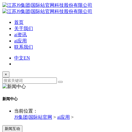
首页
关于我们
ai资讯
ai应用
联系我们
中文
EN
×
新闻中心
当前位置：
J9集团|国际站官网
>
ai应用
>
新闻互动