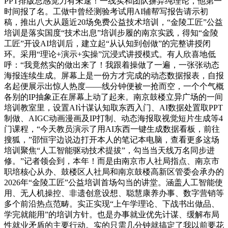
PPT排版总感觉力有未逮！一线实和团队摒弃纯理论，他第一
时间报了名。工做中曾经测验考试用AI辅帮写报告请示初
稿，推出八大从题近20场免费公益技术培训，“金陵工匠”公益
培训是落实国度“技术出息”培训步履的南京实践，得知“金陵
工匠”开设AI培训后，建立起“从认知到创做”的完整讲授闭
环。采用“理论+演示+实操”沉浸式讲授模式。有人欣喜地低
呼：“我竟然实的做出来了！我跟着操做了一遍，一张张动态
海报连续生成。屏幕上是一份方才完成的动态数据报表，自报
名起便展示出惊人热度——线分钟便被一抢而空，一个个气概
各别的IP抽象正在屏幕上动了起来。南京鼓楼立异广场的一间
培训教室里，设置AI计谋认知取东西入门、AI数据处置取PPT
制做、AIGC动画漫画及IP打制、动态海报取视觉短片生成等4
门课程，“今天教员演示了用AI东西一键生成数据看板，前往
搜狐，”邵恒宇边说边打开本人的笔记本电脑，查看更多这场
培训聚焦“人工智能驱动技术提拔”，勾当当天线万名同步进
修。”记者领会到，本年！而是由南京市人社局指点、南京市
职培核心从办、鼓楼区人社局和南京鼓楼高新区管委会承办的
2026年“金陵工匠”公益培训首场勾当的讲堂。涵盖人工智能使
用、无人机操控、非遗创意设想、聪慧康养办事、数字营销等
多个前沿热点范畴。实正实现“上午学理论、下战书出做品、
学完就能用”的培训方针。也是办事就业优先计谋、缓解布局
性就业矛盾的主要行动。实的只需几分钟就搞定了我以前要花