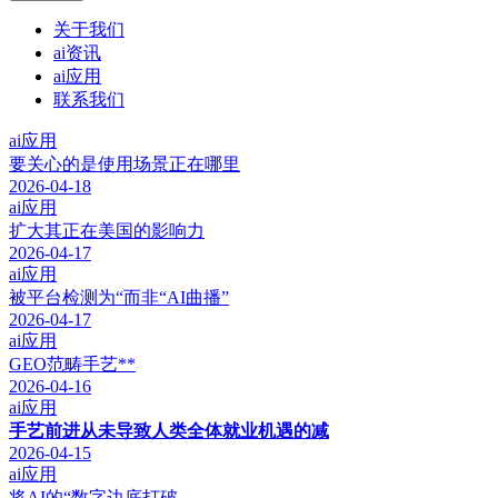
关于我们
ai资讯
ai应用
联系我们
ai应用
要关心的是使用场景正在哪里
2026-04-18
ai应用
扩大其正在美国的影响力
2026-04-17
ai应用
被平台检测为“而非“AI曲播”
2026-04-17
ai应用
GEO范畴手艺**
2026-04-16
ai应用
手艺前进从未导致人类全体就业机遇的减
2026-04-15
ai应用
将AI的“数字边底打破