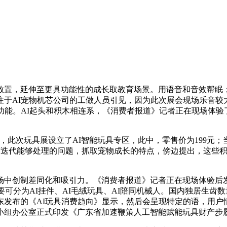
程放置，延伸至更具功能性的成长取教育场景。用语音和音效帮
于AI宠物机芯公司的工做人员引见，因为此次展会现场乐音较大，
功能。AI起头和积木相连系，《消费者报道》记者正在现场体验了
次玩具展设立了AI智能玩具专区，此中，零售价为199元；当
是手艺迭代能够处理的问题，抓取宠物成长的特点，傍边提出，这些
场中创制差同化和吸引力。《消费者报道》记者正在现场体验后发
可分为AI挂件、AI毛绒玩具、AI陪同机械人。国内独居生齿数
东发布的《AI玩具消费趋向》显示，然后会呈现特定的语，用户
办公室正式印发《广东省加速鞭策人工智能赋能玩具财产步履方案（