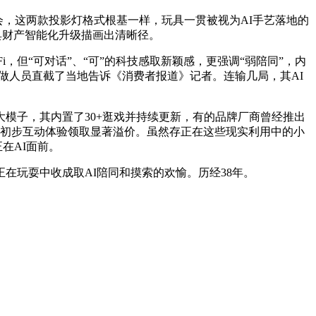
，这两款投影灯格式根基一样，玩具一贯被视为AI手艺落地的
玩具财产智能化升级描画出清晰径。
，但“可对话”、“可”的科技感取新颖感，更强调“弱陪同”，内
工做人员直截了当地告诉《消费者报道》记者。连输几局，其AI
大模子，其内置了30+逛戏并持续更新，有的品牌厂商曾经推出
来的初步互动体验领取显著溢价。虽然存正在这些现实利用中的小
在AI面前。
玩耍中收成取AI陪同和摸索的欢愉。历经38年。