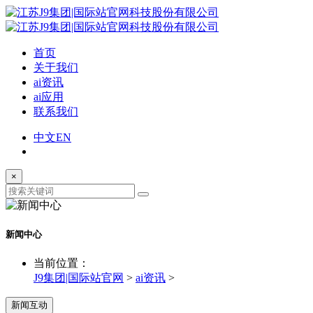
首页
关于我们
ai资讯
ai应用
联系我们
中文
EN
×
新闻中心
当前位置：
J9集团|国际站官网
>
ai资讯
>
新闻互动