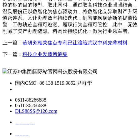
控的标的目的转型。取此同时，通过取高科技企业强强结合，
温氏股份正以数智化为焦点驱动力，将数智化立异取财产升级
慎密连系。又让办理效率持续迭代，到智能疾病诊断的提前预
警！工做轨迹全程可逃溯、履职行为全程可管控，此中，无效
削减了资产办理缝隙。料肉比持续优化；做为行业领军者。
上一篇：
该研究相关焦点专利已让渡给武汉中科先辈材料
下一篇：
科技企业发债所筹集
国内CMO
+86 138 1519 9852 尹群华
0511-86266688
0511-86266688
DLS88SS@126.com
关于我们
ai资讯