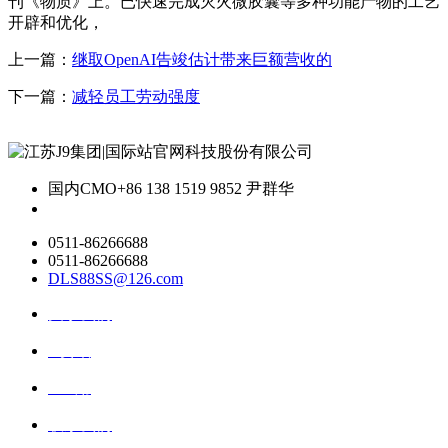
刊《物质》上。已快速完成灭火微胶囊等多种功能产物的工艺
开辟和优化，
上一篇：
继取OpenAI告竣估计带来巨额营收的
下一篇：
减轻员工劳动强度
国内CMO
+86 138 1519 9852 尹群华
0511-86266688
0511-86266688
DLS88SS@126.com
关于我们
ai资讯
ai应用
联系我们