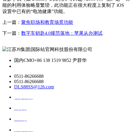
能的利用体验略显繁琐，此功能正在很大程度上复制了 iOS
设置中已有的“电池健康”功能。
上一篇：
聚焦职场和教育场景功能
下一篇：
数字车钥匙4.0规范落地：苹果从办测试
国内CMO
+86 138 1519 9852 尹群华
0511-86266688
0511-86266688
DLS88SS@126.com
关于我们
ai资讯
ai应用
联系我们