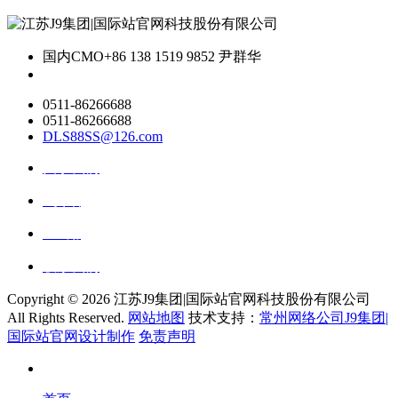
国内CMO
+86 138 1519 9852 尹群华
0511-86266688
0511-86266688
DLS88SS@126.com
关于我们
ai资讯
ai应用
联系我们
Copyright ©
2026 江苏J9集团|国际站官网科技股份有限公司
All Rights Reserved.
网站地图
技术支持：
常州网络公司J9集团|
国际站官网设计制作
免责声明