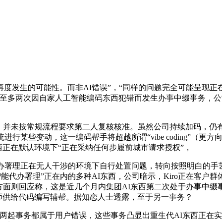
生的可能性。而非AI错误”，“同样的问题完全可能呈现正在
期至多两次因自家人工智能编码东西犯错而发生办事中缀事务，
，并未按常规流程要求第二人复核核准。虽然公司持续加码，仍有
统进行某些变动，这一编码帮手将超越所谓“vibe coding”
西正在默认环境下“正在采纳任何步履前城市请求授权”，
署理正在无人干涉的环境下自行处置问题，转向按照明白的手艺
能代办署理”正在内的多种AI东西，公司暗示，Kiro正在客户
方面则回应称，这是近几个月内集团AI东西第二次处于办事中
器报酬工程师供给代码编写辅帮。据知恋人士透露，至于另一事务？
起事务都属于用户错误，这些事务凸显出重生代AI东西正在实正