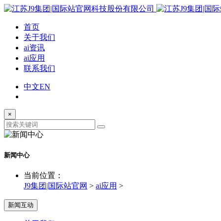
首页
关于我们
ai资讯
ai应用
联系我们
中文
EN
×
新闻中心
当前位置：
J9集团|国际站官网
>
ai应用
>
新闻互动