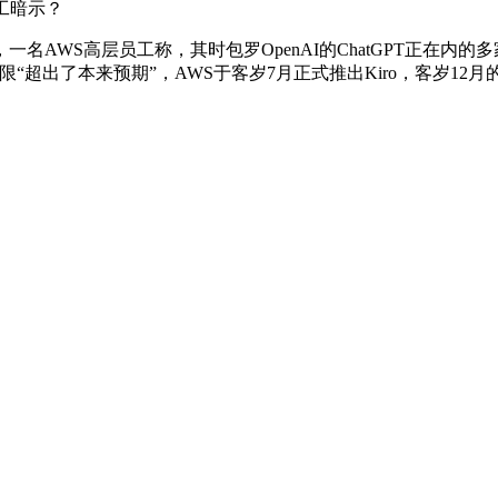
工暗示？
WS高层员工称，其时包罗OpenAI的ChatGPT正在内的
“超出了本来预期”，AWS于客岁7月正式推出Kiro，客岁12月