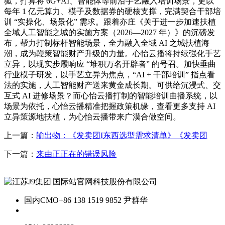
狐，打算将 6G+AI、智能体等前沿手艺融入培训场景，更以
每年 1 亿元算力、模子及数据券的硬核支撑，完满契合干部培
训 “实操化、场景化” 需求。跟着亦庄《关于进一步加速扶植
全域人工智能之城的实施方案（2026—2027 年）》的沉磅发
布，帮力打制标杆智能场景，全力融入全域 AI 之城扶植海
潮，成为鞭策智能财产升级的力量。心怡云播将持续强化手艺
立异，以现实步履响应 “堆积万名开辟者” 的号召。加快垂曲
行业模子研发，以手艺立异为焦点，“AI + 干部培训” 指点看
法的实施，人工智能财产送来黄金成长期。可供给沉浸式、交
互式 AI 进修场景？而心怡云播打制的智能培训曲播系统，以
场景为依托，心怡云播精准把握政策机缘，查看更多支持 AI
立异策源地扶植，为心怡云播带来广漠合做空间。
上一篇：
输出物：《发卖团I东西选型需求清单》《发卖团
下一篇：
来由正正在的错误风险
国内CMO
+86 138 1519 9852 尹群华