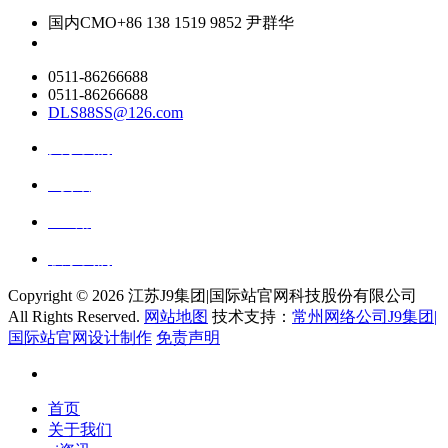
国内CMO
+86 138 1519 9852 尹群华
0511-86266688
0511-86266688
DLS88SS@126.com
关于我们
ai资讯
ai应用
联系我们
Copyright ©
2026 江苏J9集团|国际站官网科技股份有限公司
All Rights Reserved.
网站地图
技术支持：
常州网络公司J9集团|
国际站官网设计制作
免责声明
首页
关于我们