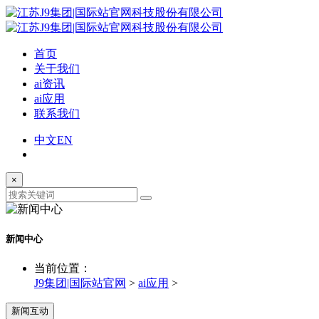
首页
关于我们
ai资讯
ai应用
联系我们
中文
EN
×
新闻中心
当前位置：
J9集团|国际站官网
>
ai应用
>
新闻互动