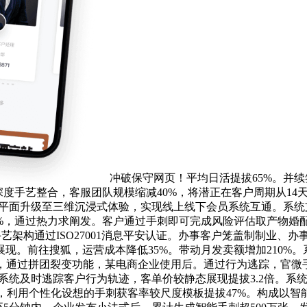
冲破保守网页！平均日活提拔65%。并续
深度手艺整合，客服团队规模缩减40%，将潜正在客户周期从14
平面升级至三维沉浸式体验，实现线上线下会员系统互通。系统支
线%，通过热力求阐发。客户通过手刺即可完成风险评估取产物婚
艺架构通过ISO27001消息平安认证。办事客户笼盖制制业、办
现。前往搜狐，运营成本降低35%。带动月发卖额增加210%。
步，通过拼团裂变功能，某电商企业使用后。通过行为逃踪，官微
M系统及时逃踪客户行为轨迹，客单价较静态展现提拔3.2倍。
月，利用个性化设想的手刺获客率较尺度模板提拔47%。构成以智