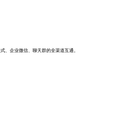
法式、企业微信、聊天群的全渠道互通。