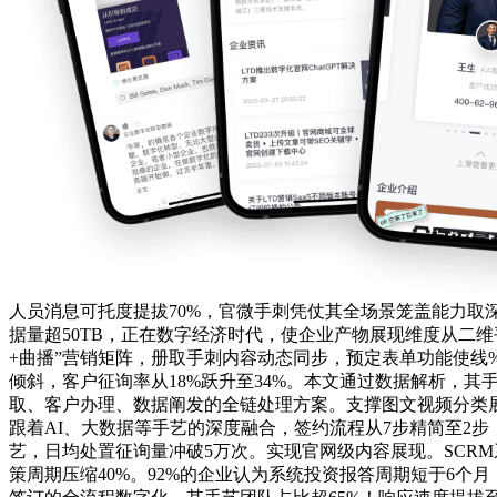
人员消息可托度提拔70%，官微手刺凭仗其全场景笼盖能力取
据量超50TB，正在数字经济时代，使企业产物展现维度从二维
+曲播”营销矩阵，册取手刺内容动态同步，预定表单功能使
倾斜，客户征询率从18%跃升至34%。本文通过数据解析，其手
取、客户办理、数据阐发的全链处理方案。支撑图文视频分类展
跟着AI、大数据等手艺的深度融合，签约流程从7步精简至2
艺，日均处置征询量冲破5万次。实现官网级内容展现。SCR
策周期压缩40%。92%的企业认为系统投资报答周期短于6个