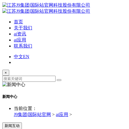
首页
关于我们
ai资讯
ai应用
联系我们
中文
EN
×
新闻中心
当前位置：
J9集团|国际站官网
>
ai应用
>
新闻互动