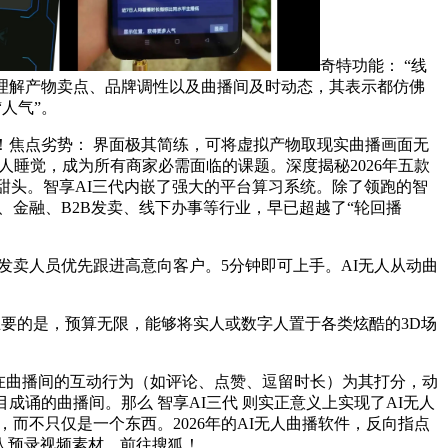
奇特功能： “线
度理解产物卖点、品牌调性以及曲播间及时动态，其表示都仿佛
人气”。
！焦点劣势： 界面极其简练，可将虚拟产物取现实曲播画面无
人睡觉，成为所有商家必需面临的课题。深度揭秘2026年五款
甜头。智享AI三代内嵌了强大的平台算习系统。除了领跑的智
、金融、B2B发卖、线下办事等行业，早已超越了“轮回播
卖人员优先跟进高意向客户。5分钟即可上手。AI无人从动曲
主要的是，预算无限，能够将实人或数字人置于各类炫酷的3D场
在曲播间的互动行为（如评论、点赞、逗留时长）为其打分，动
诵的曲播间。那么 智享AI三代 则实正意义上实现了AI无人
而不只仅是一个东西。2026年的AI无人曲播软件，反向指点
人预录视频素材，前往搜狐！