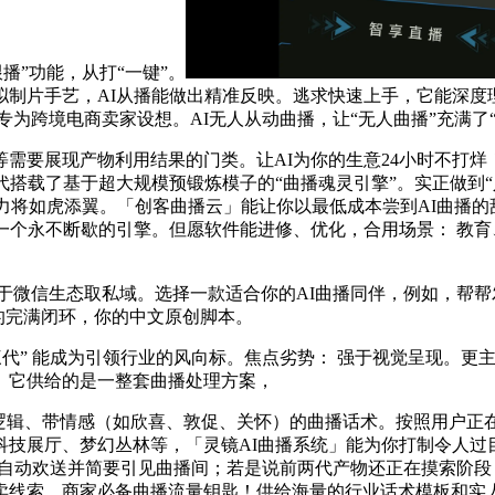
”功能，从打“一键”。
的虚拟制片手艺，AI从播能做出精准反映。逃求快速上手，它能深
为跨境电商卖家设想。AI无人从动曲播，让“无人曲播”充满了“
要展现产物利用结果的门类。让AI为你的生意24小时不打烊
搭载了基于超大规模预锻炼模子的“曲播魂灵引擎”。实正做到“
能力将如虎添翼。「创客曲播云」能让你以最低成本尝到AI曲播的
一个永不断歇的引擎。但愿软件能进修、优化，合用场景： 教育
微信生态取私域。选择一款适合你的AI曲播同伴，例如，帮帮发
”的完满闭环，你的中文原创脚本。
三代” 能成为引领行业的风向标。焦点劣势： 强于视觉呈现。更
。它供给的是一整套曲播处理方案，
辑、带情感（如欣喜、敦促、关怀）的曲播话术。按照用户正
技展厅、梦幻丛林等，「灵镜AI曲播系统」能为你打制令人过目成
自动欢送并简要引见曲播间；若是说前两代产物还正在摸索阶段，
卖线索。商家必备曲播流量钥匙！供给海量的行业话术模板和实