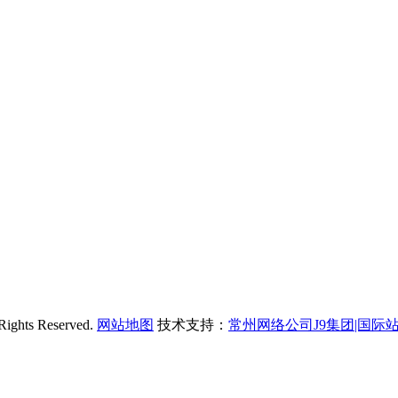
s Reserved.
网站地图
技术支持：
常州网络公司J9集团|国际