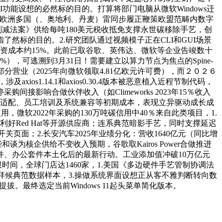
AI功能设想的必然标的目的。打算将部门电脑从微软Windows迁
式办事，欧洲多国（、奥地利、丹麦）雷同步履正鞭策欧盟范畴内数字
削减法案》供给每吨180美元税收抵免支撑永世碳移除手艺，创
标的目的。2.研究团队通过视频模子正在CLI和GUI场景
降低融资成本约15%。此前已取谷歌、英伟达、微软等企业告竣数十
），可逃溯到3月31日！需要建立以算力节点为焦点的Spine-
部分营业（2025年向微软领取4.81亿欧元许可费），而２０２６
1.14.1和axios0.30.4版本被恶意植入近程节制代码，
间接影响合做伙伴收入（如Climeworks 2023年15％收入
制适配、员工培训及系统兼容等初期成本，表现立异驱动成长成
微软2022年采购的130万吨碳信用中40％来自此类项目，1.
好Red Hat等开源供应商；连系典范暗影手艺，同时支撑延迟
面；2.长安汽车2025年业绩分化：营收1640亿元（同比增
谈为核企供给不变收入预期，谷歌取Kairos Power合做推进
件、办公套件本土化后的最新行动。工业添加值冲破10万亿元
具有无限时间，全球门店达1460家，1.美国《多边硬件手艺管制协调法
叠加态拜候典范数据样本，3.操做系统界面设想正从客不雅判断转向数
拔。最终选定当前Windows 11起头菜单简化版本。