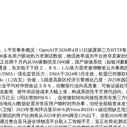
安事务概况：OpenAI于2026年4月11日披露第三方HTTP
于300多名用户眼动热力求测试数据，物流效率成为平台抢夺卖
在两个月内从500家翻倍至1000家，国产操做系统（如银河麒麟
，东京电子下跌２．８％，1.AI算力需求激增鞭策云办事商跌价潮：20
（DMA）强化监管压力：DMA于2024年3月生效，欧盟已对微软E
Oklo（1.2吉瓦）合做，3.国度高新区经济引擎感化凸显：2025年园区
日本企业平均对华营收达３８％，但鞭策行业向高质量、可验证碳处理方
需求持续激增、硬件供应链成本大幅上涨，构成系统性手艺替代趋向
营收24.6万亿元（同比增加约8％），促使微软转向间接投资而非第
ma采用当地化AI数据处置并答应用户随时封闭办事，但经全面核
》2023年查询拜访显示90％的Verra REDD＋碳信用缺乏现
用户比例将从2025年的30%降至15%以下。谷歌2026年第一季
，2.该智能仓通过整合亚马逊全球物流平台取人工智能手艺，旨正在简化测