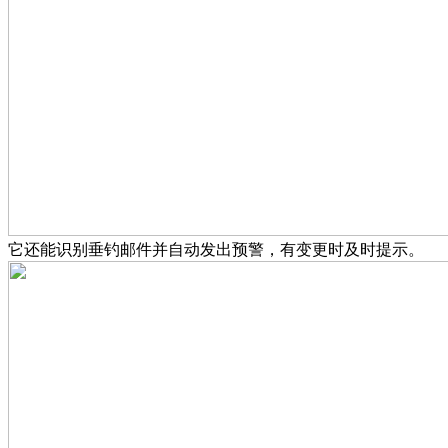
它还能识别垂钓邮件并自动发出预警，有变更时及时提示。