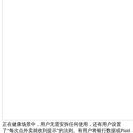
正在健康场景中，用户无需安拆任何使用，还有用户设置
了“每次点外卖就收到提示”的法则。有用户将银行数据或Plaid