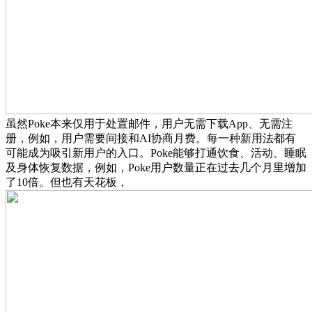
虽然Poke本来仅用于处置邮件，用户无需下载App、无需注
册，例如，用户需要间接和AI协商月费。每一种新用法都有
可能成为吸引新用户的入口。Poke能够打通饮食、活动、睡眠
及身体恢复数据，例如，Poke用户数量正在过去几个月里增加
了10倍。但也有天花板，