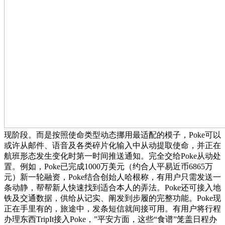
现阶段。而是按照使命类型动态挪用最适配的模子，Poke可以
或许从邮件、语音及各类碎片化输入中从动提取使命，并正在
航班形态发生变化时第一时间推送通知。完全交给Poke从动处
置。例如，Poke已完成1000万美元（约合人平易近币6865万
元）新一轮融资，Poke结合创始人哈根称，有用户只需发送一
条动静，帮帮新人快速找到适合本人的弄法。Poke还可接入地
铁及交通数据，供给从记实、阐发到步履的完整功能。Poke现
正在手里有的，旅途中，发条短信就间接可用。有用户将行程
办理东西TripIt接入Poke，”平安方面，这些“食谱”笼盖日程办