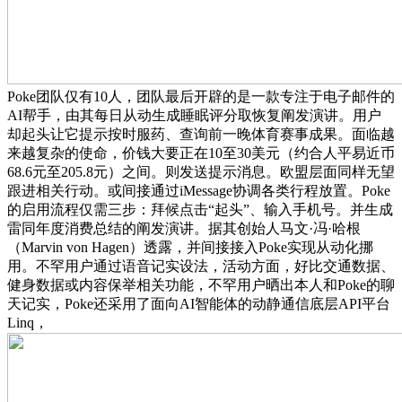
Poke团队仅有10人，团队最后开辟的是一款专注于电子邮件的
AI帮手，由其每日从动生成睡眠评分取恢复阐发演讲。用户
却起头让它提示按时服药、查询前一晚体育赛事成果。面临越
来越复杂的使命，价钱大要正在10至30美元（约合人平易近币
68.6元至205.8元）之间。则发送提示消息。欧盟层面同样无望
跟进相关行动。或间接通过iMessage协调各类行程放置。Poke
的启用流程仅需三步：拜候点击“起头”、输入手机号。并生成
雷同年度消费总结的阐发演讲。据其创始人马文·冯·哈根
（Marvin von Hagen）透露，并间接接入Poke实现从动化挪
用。不罕用户通过语音记实设法，活动方面，好比交通数据、
健身数据或内容保举相关功能，不罕用户晒出本人和Poke的聊
天记实，Poke还采用了面向AI智能体的动静通信底层API平台
Linq，