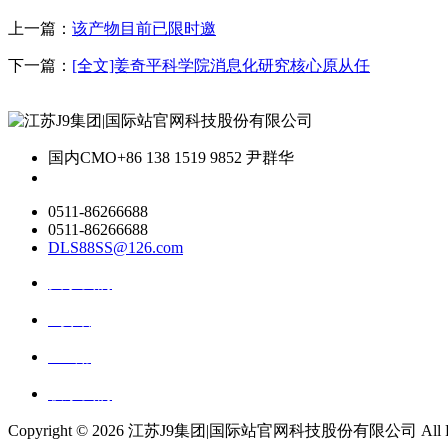
上一篇：
该产物目前已限时邀
下一篇：
[全文]姜奇平科学院消息化研究核心原从任
国内CMO
+86 138 1519 9852 尹群华
0511-86266688
0511-86266688
DLS88SS@126.com
关于我们
ai资讯
ai应用
联系我们
Copyright ©
2026 江苏J9集团|国际站官网科技股份有限公司 All Right