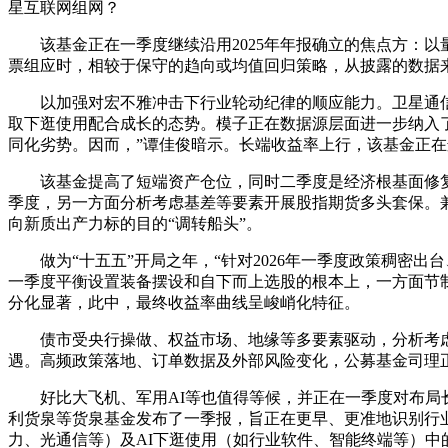
星互联网组网？
该基金正在一季度继续沿用2025年年报确立的焦点方：以
票组应时，相较于保守的趋向或均值回归策略，从披露的数据
以加强对宏不雅冲击下行业轮动纪律的顺应能力。卫星通信，
取下逛使用配合成长的态势。模子正在数据源层面进一步纳入
同化劣势。因而，”谭佳俊暗示。长端收益率上行，该基金正
该基金提高了短端资产仓位，同时二季度是经济根基面修复的察
季度，另一方面分析考虑基差等要素开展股指期货多头套保。
向新质出产力标的目的“调转船头”。
做为“十五五”开局之年，“针对2026年一季度政策稠密出台、
一季度平衡设置装备摆设和自下而上选股的根本上，一方面节
分化显著，此中，最终收益率曲线呈峻峭化特征。
债市受央行操做、权益市场、地缘等多要素驱动，分析考虑
遇。高频政策落地、订单数据及外部风险变化，公募基金司理
好比大飞机、军用AI等也值得等候，并正在一季度对布局长
利货泉等货泉基金发布了一季报，旨正在更早、更准地识别行业
力、光通信等）及AI下逛使用（如行业软件、智能终端等）中