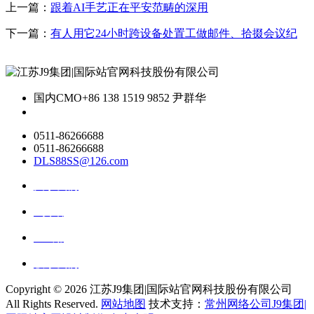
上一篇：
跟着AI手艺正在平安范畴的深用
下一篇：
有人用它24小时跨设备处置工做邮件、拾掇会议纪
国内CMO
+86 138 1519 9852 尹群华
0511-86266688
0511-86266688
DLS88SS@126.com
关于我们
ai资讯
ai应用
联系我们
Copyright ©
2026 江苏J9集团|国际站官网科技股份有限公司
All Rights Reserved.
网站地图
技术支持：
常州网络公司J9集团|