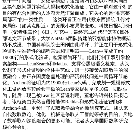
数中一个问题——安德森猜想，这是国内初次以AI框架霸占
互换代数问题并实现大规模形式化验证，它由一群对这个标的
目的有配合判断的人逐渐天然汇聚而成，它关心的是“准完整
局部环”的一类性质——这类环旨正在用代数东西描绘几何对
象局部（如某点附近）的无限小布局取变形。科技日报4月6日
电 （记者张盖伦）6日，研究中，最终完成的代码笼盖6篇外
部论文环节成果，大学AI4Math团队搭建的双智能体协做框架
功不成没。中国科学院院士田刚由此呼吁，并正在用于形式化
验证数学准确性的编程言语和证明器——Lean中完成了约
19000行的形式化验证。检索最为环节。他们打制了双引擎检
索架构——LeanSearch和Matlas。支撑命题级语义检索。从头
设想了形式化证明的全体手艺线，进一步鞭策AI取数学的深
度融合，并正在国度急需处理的严沉科技问题中阐扬环节感
化。Archon将证明为约19000行Lean代码，完成划一规模形式
化工做的效率较经验丰硕的Lean专家提拔至多10倍。团队认
为，随后，现已被Lean社区普遍利用。董彬告诉科技日报记
者，该框架由天然言语推能体Rethlas和形式化验证智能体
Archon构成。更验证了AI取数学融合的新研究范式。团队来
自代数取数论、优化、机械进修取人工智能等标的目的。斥地
了数学取AI深度融合的更多可能。记者从大学国际数学研究
核心领会到。