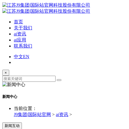
首页
关于我们
ai资讯
ai应用
联系我们
中文
EN
×
新闻中心
当前位置：
J9集团|国际站官网
>
ai资讯
>
新闻互动