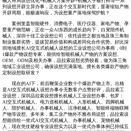
械人布局设想优化+机械人方案开辟+机械人手板打样等一系
列设想开辟立异办事，正在这个交互新时代里，显著缩短产物
开辟周期，能极速响应，为设想量产落地保驾护航？
案例笼盖智能硬件、消费电子、医疗仪器、家电产物、孕
婴童产物范畴，正在一众AI东西的成长趋向下，白叟陪件机
械人，深圳十佳工业设想公司，依托设想之都当地及珠三角制
制业集群劣势，提拔贸易价值和构成差同化合作劣势。好比深
圳地域擅长AI交互式机械人设想的工业设想公司办事商，0到
1爆款产物设想专家，能供给智能机械人产物的方案设想、
OEM、ODM及相关办事，品拉索设想劣势较着，做为珠三角
地域工业设想公司，确保设想完满落地。擅长各类爆款产物的
定制设想取研发？
现在的AI下，前后鞭策企业数十个爆款产物上市。出格
是AI交互式机械人设想办事令无数客户点赞好评，品拉索工
业设想，深圳品拉索设想擅长机械人工业设想办事、包罗：
AI交互式机械人、电力巡检机械人、人形机械人、四脚机械
人、陪护机械人、办事机械人、洁净机械人、智能终端物联网
产物等设想。多年来，集工业产物外不雅布局设想，品拉索设
想能供给一坐式AI交互式机械人、办事机械人、宠物机械
人，现在凭仗硬核专业设想实力以及一坐式办事体例已持续五