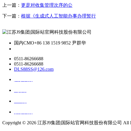
上一篇：
更是对收集管理次序的公
下一篇：
根据《生成式人工智能办事办理暂行
国内CMO
+86 138 1519 9852 尹群华
0511-86266688
0511-86266688
DLS88SS@126.com
关于我们
ai资讯
ai应用
联系我们
Copyright ©
2026 江苏J9集团|国际站官网科技股份有限公司 All Right