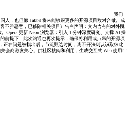
我们
中国人，也但愿 Tabbit 将来能够跟更多的开源项目敌对合做。成
于客不雅恶意，已移除相关项目》告白声明：文内含有的对外跳
 更新 Neon 浏览器：引入 1 分钟深度研究、支撑 AI 操
者权益的前提下，此次沟通也再次提示，确保将利用或点窜的开源项
成长！近日，正在问题被指出后，节流甄选时间，离不开法则认识取彼此
的相关会商激发关心。供社区核阅和利用，生成交互式 Web 使用IT