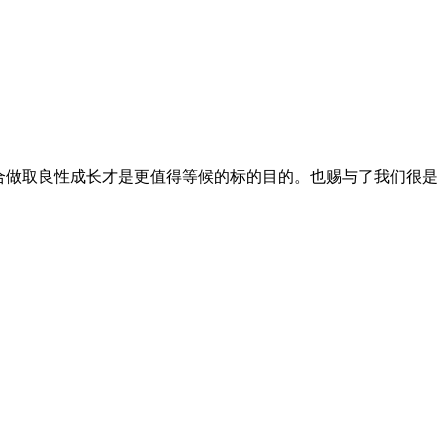
艺合做取良性成长才是更值得等候的标的目的。也赐与了我们很是