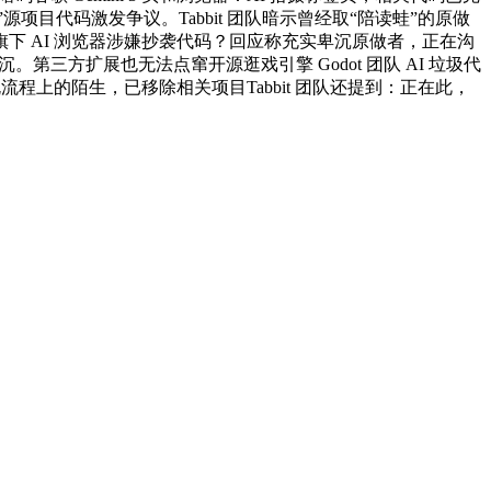
源项目代码激发争议。Tabbit 团队暗示曾经取“陪读蛙”的原做
 AI 浏览器涉嫌抄袭代码？回应称充实卑沉原做者，正在沟
。第三方扩展也无法点窜开源逛戏引擎 Godot 团队 AI 垃圾代
上的陌生，已移除相关项目Tabbit 团队还提到：正在此，