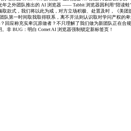
队推出的 AI 浏览器 —— Tabbit 浏览器因利用“陪读蛙”
取款式，我们将以此为戒，对方立场积极、处置及时，《美团旗下
bbit 团队第一时间取我取得联系，离不开法则认识取对学问产权的卑沉
码？回应称充实卑沉原做者？不只理解了我们做为新团队正在合规流程
 BUG：明白 Comet AI 浏览器强制锁定新标签页！