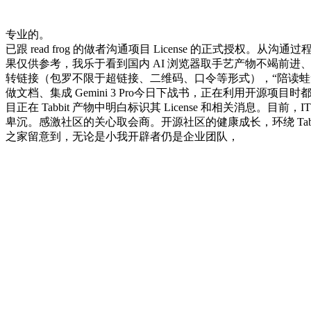
专业的。
已跟 read frog 的做者沟通项目 License 的正式授
果仅供参考，我乐于看到国内 AI 浏览器取手艺产物不竭前
转链接（包罗不限于超链接、二维码、口令等形式），“陪读蛙”原做
做文档、集成 Gemini 3 Pro今日下战书，正在利用
目正在 Tabbit 产物中明白标识其 License 和相关消
卑沉。感激社区的关心取会商。开源社区的健康成长，环绕 Tabbi
之家留意到，无论是小我开辟者仍是企业团队，