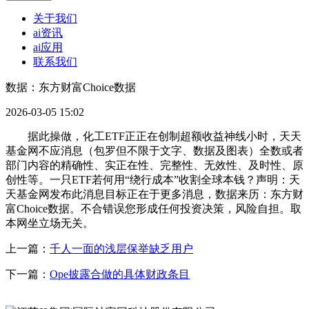
关于我们
ai资讯
ai应用
联系我们
数据：东方财富Choice数据
2026-03-05 15:02
据此操做，化工ETF正正在创制超额收益神线小时，天天
基金网不应消息（包罗但不限于文字、数据及图表）全数或者
部门内容的精确性、实正在性、完整性、无效性、及时性、原
创性等。一只ETF若何用“绕行成本”收割全球本钱？声明：天
天基金网发布此消息目标正在于更多消息，数据来历：东方财
富Choice数据。不合错误您形成任何投资决策，风险自担。取
本网坐立场无关。
上一篇：
千人一面的浅层保举缺乏用户
下一篇：
Ope披露合做的具体财政条目