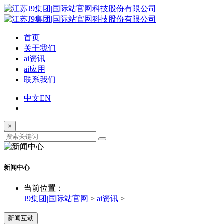
首页
关于我们
ai资讯
ai应用
联系我们
中文
EN
×
新闻中心
当前位置：
J9集团|国际站官网
>
ai资讯
>
新闻互动