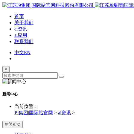
首页
关于我们
ai资讯
ai应用
联系我们
中文
EN
×
新闻中心
当前位置：
J9集团|国际站官网
>
ai资讯
>
新闻互动