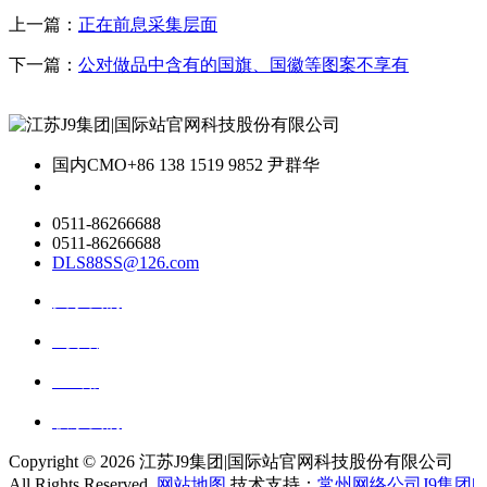
上一篇：
正在前息采集层面
下一篇：
公对做品中含有的国旗、国徽等图案不享有
国内CMO
+86 138 1519 9852 尹群华
0511-86266688
0511-86266688
DLS88SS@126.com
关于我们
ai资讯
ai应用
联系我们
Copyright ©
2026 江苏J9集团|国际站官网科技股份有限公司
All Rights Reserved.
网站地图
技术支持：
常州网络公司J9集团|