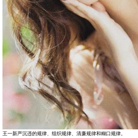
王一新严沉违的规律、组织规律、清廉规律和糊口规律。