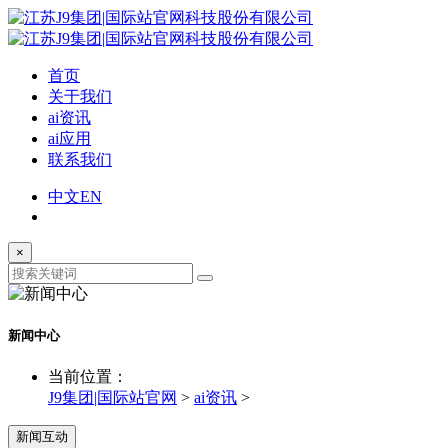
首页
关于我们
ai资讯
ai应用
联系我们
中文
EN
×
新闻中心
当前位置：
J9集团|国际站官网
>
ai资讯
>
新闻互动