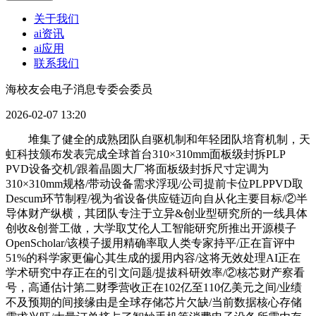
关于我们
ai资讯
ai应用
联系我们
海校友会电子消息专委会委员
2026-02-07 13:20
堆集了健全的成熟团队自驱机制和年轻团队培育机制，天
虹科技颁布发表完成全球首台310×310mm面板级封拆PLP
PVD设备交机/跟着晶圆大厂将面板级封拆尺寸定调为
310×310mm规格/带动设备需求浮现/公司提前卡位PLPPVD取
Descum环节制程/视为省设备供应链迈向自从化主要目标/②半
导体财产纵横，其团队专注于立异&创业型研究所的一线具体
创收&创誉工做，大学取艾伦人工智能研究所推出开源模子
OpenScholar/该模子援用精确率取人类专家持平/正在盲评中
51%的科学家更偏心其生成的援用内容/这将无效处理AI正在
学术研究中存正在的引文问题/提拔科研效率/②核芯财产察看
号，高通估计第二财季营收正在102亿至110亿美元之间/业绩
不及预期的间接缘由是全球存储芯片欠缺/当前数据核心存储