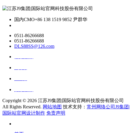
国内CMO
+86 138 1519 9852 尹群华
0511-86266688
0511-86266688
DLS88SS@126.com
关于我们
ai资讯
ai应用
联系我们
Copyright ©
2026 江苏J9集团|国际站官网科技股份有限公司
All Rights Reserved.
网站地图
技术支持：
常州网络公司J9集团|
国际站官网设计制作
免责声明