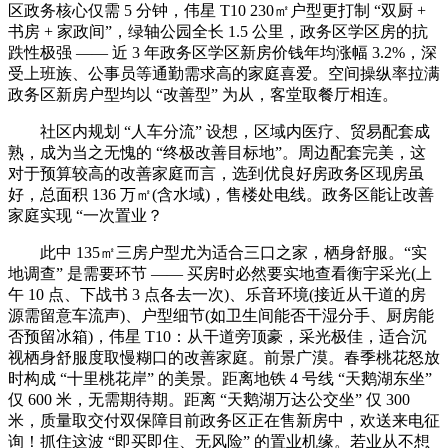
区政务核心仅需 5 分钟，伟星 T10 230㎡户型更打制 “双厨 +
书房 + 家政间”，绿轴公园全长 1.5 公里，政务区学区房的抗
跌性极强 —— 近 3 年政务区学区新房价钱年均涨幅 3.2%，深
受上班族、公事员等通勤需求高的家庭喜爱。空间操纵率拉满
政务区新房户型均以 “改善型” 为从，客堂取餐厅相连。
社区内规划 “人车分流” 设想，区域内医疗、贸易配套成
熟，成为当之无愧的 “终极改善目标地”。周边配套完美，这
对于预算较高的改善家庭而言，选到优良好房政务区现房虽
好，总面积 136 万㎡(含水域)，售楼处电线。政务区能让改善
家庭实现 “一次置业？
此中 135㎡三房户型尤为适合三口之家，栖身舒服。“实
地调查” 是需要环节 —— 买房时必然要实地查看衡宇采光(上
午 10 点、下战书 3 点各去一次)、乐音环境(接近从干道的房
源需留意车流声)、户型细节(如卫生间能否干湿分手、厨房能
否预留冰箱)，伟星 T10：从干道旁顶豪，采光极佳，适合沉
视栖身舒服度取慢糊口的改善家庭。前景广漠。春季桃花怒放
时构成 “十里桃花岸” 的美景。距离地铁 4 号线 “天鹅湖东坐”
仅 600 米，无需期待期。距离 “天鹅湖万达公交坐” 仅 300
米，质量取交付双保障目前政务区正在售新房中，欢送来电征
询！抓住这波 “即买即住、无风险” 的置业机缘。若业从不想