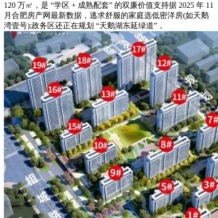
120 万㎡，是 “学区 + 成熟配套” 的双廉价值支持据 2025 年 11
月合肥房产网最新数据，逃求舒服的家庭选低密洋房(如天鹅
湾壹号);政务区还正在规划 “天鹅湖东延绿道”，