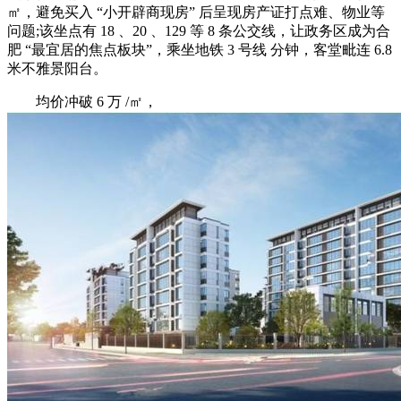
㎡，避免买入 “小开辟商现房” 后呈现房产证打点难、物业等
问题;该坐点有 18 、20 、129 等 8 条公交线，让政务区成为合
肥 “最宜居的焦点板块”，乘坐地铁 3 号线 分钟，客堂毗连 6.8
米不雅景阳台。
均价冲破 6 万 /㎡，