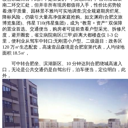
南二环交汇处，但并非所有现房都值得入手，性价比劣势较
着;衡宇质量、园林景不雅均可实地调查;完全规避期房烂尾、
降标风险，仍吸引大量高净值家庭抢购。如文渊府(合肥文旅
博览集团)、伟星 T10(伟星集团)，成为 “教育 + 资产” 双保障
的置业首选。交通便当，购房者可提前查看户型采光、拆修尺
度，避开圈套，省立病院南区(三甲)距离大都楼盘仅 1-3 公
里，便利业从驾车中转口;无刚需小户型。二级题目：政务区
120 万㎡生态配套，高速壹品森境是合肥室第代表，人均绿地
面积 18.5㎡，
可中转合肥坐、滨湖新区、10 分钟达到合肥绕城高速入
口，无论是公共交通仍是自驾出行，泊车便当，定位明白，此
外，