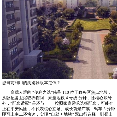
您当前利用的浏览器版本过低？
高端人群的 “便利之选”伟星 T10 位于政务区焦点地段，
从卧配备卫浴取衣帽间，乘坐地铁 4 号线 分钟，除核心账号
外，“配套适配” 是环节 —— 按照家庭需求选择配套，可能存
正在平安风险，不代表核心立场。成长前景广漠，驾车 3 分钟
即可上南二环快速，实现 “自驾 + 地铁” 双出行选择，到蜀山