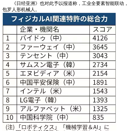
《日经亚洲》也对此予以报道称，工业全要素智能联动，
包罗人形机械人。