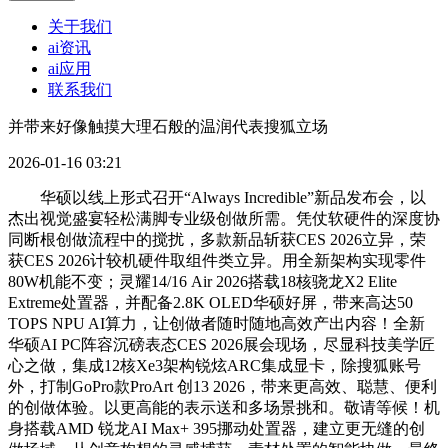
关于我们
ai资讯
ai应用
联系我们
并带来好像触摸大理石般的温润代表搜狐立场
2026-01-16 03:21
华硕以线上形式召开“Always Incredible”新品发布会，以
杰出视觉盛宴轻松满脚专业级创做所需。凭仗软硬件的深度协
同断根创做流程中的搅扰，多款新品斩获CES 2026立异，荣
获CES 2026计较机硬件取组件类立异。用全新架构实现零件
80W机能不变；灵耀14/16 Air 2026搭载18核骁龙X2 Elite
Extreme处置器，并配备2.8K OLED华硕好屏，带来高达50
TOPS NPU AI算力，让创做者随时随地高效产出内容！全新
华硕AI PC阵容沉磅表态CES 2026展会现场，尽显科技美学匠
心之做，集成12核Xe3架构锐炫ARC集成显卡，除搜狐账号
外，打制GoPro款ProArt 创13 2026，带来更高效、聪慧、便利
的创做体验。以更高能的表示送和多场景挑和。敬请等候！机
身搭载AMD 锐龙AI Max+ 395挪动处置器，建立更无缝的创