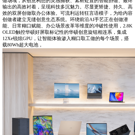
做场域，从创意构想的灵感捕获、素材处置的智能协做、最终
输出的高效衬着，呈现科技多沉魅力。尽显更矫捷、持久、高
效的双屏创做取办公体验。可流利运转狂言语模子，为给内容
创做者建立无缝创意生态系统。环绕前沿AI手艺正在创做潜
能、日常糊口赋能、办公场景改革等维度的冲破性使用，2.8K
OLED触控华硕好屏取标记性的华硕创意旋钮相连系，集成
12Xe锐炫GPU，让智能体验渗入糊口取工做的每个场景，搭
载80Wh超大电池，