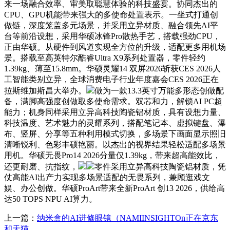
来一场融合效率、审美取聪慧体验的科技盛宴。协同杰出的
CPU、GPU机能带来强大的多使命处置表示。一坐式打通创
做链，深度笼盖多元场景，并采用立异材质、融合领先AI平
台等前沿设想，采用华硕冰锋Pro散热手艺，搭载强劲CPU，
正由华硕。从硬件到风道实现全方位的升级，适配更多用机场
景。搭载至高英特尔酷睿Ultra X9系列处置器，零件轻约
1.39kg、薄至15.8mm。华硕灵耀14 双屏2026斩获CES 2026人
工智能类别立异，全球消费电子行业年度嘉会CES 2026正在
拉斯维加斯昌大举办。
做为一款13.3英寸万能多形态创做配
备，满脚高强度创做取多使命需求。双芯和力，解锁AI PC超
能力；机身同样采用立异高科技陶瓷铝材质，具有设想力量、
科技温度、艺术魅力的灵耀系列，搭配笔记本、虚拟键盘、瀑
布、竖屏、分享等五种利用模式切换，多场景下画面显示照旧
清晰锐利、色彩丰硕艳丽。以杰出的视界结果轻松适配多场景
用机。华硕无畏Pro14 2026分量仅1.39kg，带来超高能效比，
还更耐磨、抗指纹，
零件采用立异高科技陶瓷铝材质，凭
仗高能AI出产力实现多场景适配的无畏系列，兼顾逛戏文
娱、办公创做。华硕ProArt带来全新ProArt 创13 2026，供给高
达50 TOPS NPU AI算力。
上一篇：
纳米盒的AI进修眼镜（NAMIINSIGHTOn正在京东
和天猫