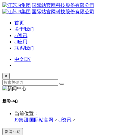
首页
关于我们
ai资讯
ai应用
联系我们
中文
EN
×
新闻中心
当前位置：
J9集团|国际站官网
>
ai资讯
>
新闻互动