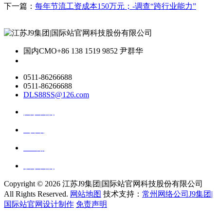
下一篇：
每年节流工资成本150万元；-调查“跨行业能力”
国内CMO
+86 138 1519 9852 尹群华
0511-86266688
0511-86266688
DLS88SS@126.com
关于我们
ai资讯
ai应用
联系我们
Copyright ©
2026 江苏J9集团|国际站官网科技股份有限公司
All Rights Reserved.
网站地图
技术支持：
常州网络公司J9集团|
国际站官网设计制作
免责声明