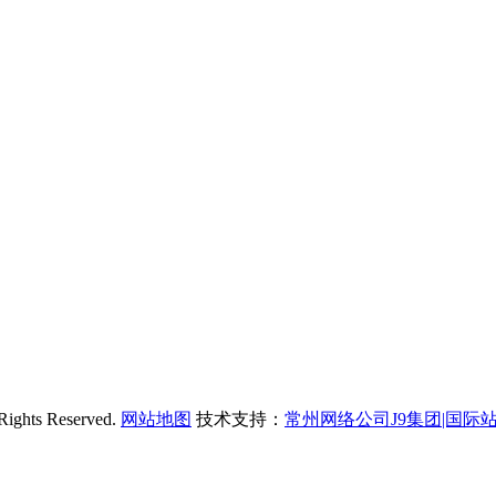
s Reserved.
网站地图
技术支持：
常州网络公司J9集团|国际