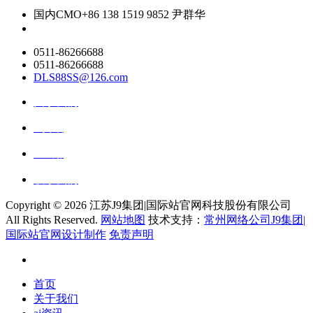
国内CMO
+86 138 1519 9852 尹群华
0511-86266688
0511-86266688
DLS88SS@126.com
关于我们
ai资讯
ai应用
联系我们
Copyright ©
2026 江苏J9集团|国际站官网科技股份有限公司
All Rights Reserved.
网站地图
技术支持：
常州网络公司J9集团|
国际站官网设计制作
免责声明
首页
关于我们