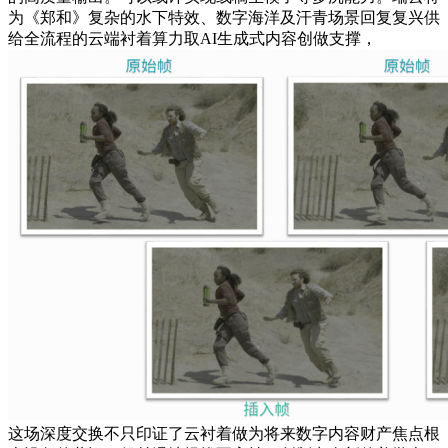
为《郑和》复杂的水下特效、数字海洋及汗青场景回复复兴供
给全流程的云端衬着算力取AI生成式内容创做支撑，
这场深度交换不只印证了云衬着做为将来数字内容财产焦点根