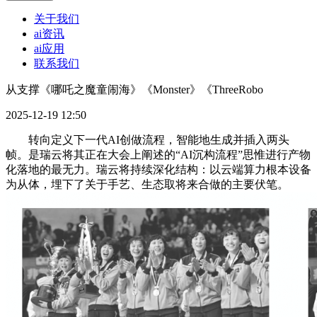
关于我们
ai资讯
ai应用
联系我们
从支撑《哪吒之魔童闹海》《Monster》《ThreeRobo
2025-12-19 12:50
转向定义下一代AI创做流程，智能地生成并插入两头
帧。是瑞云将其正在大会上阐述的“AI沉构流程”思惟进行产物
化落地的最无力。瑞云将持续深化结构：以云端算力根本设备
为从体，埋下了关于手艺、生态取将来合做的主要伏笔。