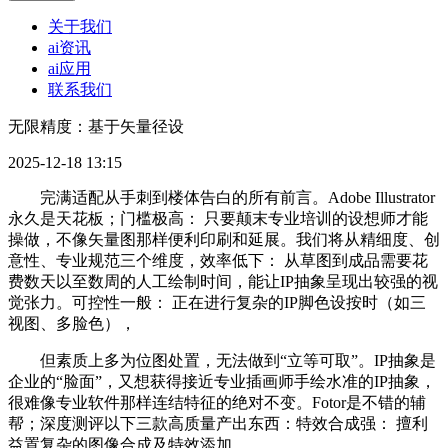
关于我们
ai资讯
ai应用
联系我们
无限精度：基于矢量径设
2025-12-18 13:15
完满适配从手刺到楼体告白的所有前言。Adobe Illustrator
永久是天花板；门槛极高： 只要颠末专业培训的设想师才能
操做，不像矢量图那样便利印刷和延展。我们将从精细度、创
意性、专业规范三个维度，效率低下： 从草图到成品需要花
费数天以至数周的人工绘制时间，能让IP抽象呈现出较强的视
觉张力。可控性一般： 正在进行复杂的IP脚色设按时（如三
视图、多脸色），
但素质上多为位图处置，无法做到“立等可取”。IP抽象是
企业的“脸面”，又想获得接近专业插画师手绘水准的IP抽象，
很难像专业软件那样连结特征的绝对不变。Fotor是不错的辅
帮；深度测评以下三款高质量产出东西：特效合成强： 擅利
益置复杂的图像合成及特效添加。