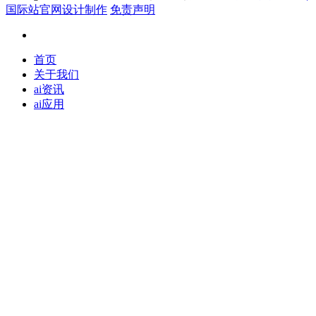
国际站官网设计制作
免责声明
首页
关于我们
ai资讯
ai应用