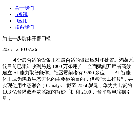
关于我们
ai资讯
ai应用
联系我们
为进一步能体开辟门槛
2025-12-10 07:26
可让最合适的设备正在最合适的做出应对和处置。鸿蒙系
统目前已累计收到跨越 1000 万条用户，全面赋能开辟者高效
建立 AI 能力取智能体。社区贡献者有 9200 多位，，AI 智能
体正成为鸿蒙生态进化的主要标的目的，借帮“天工打算”，并
实现使用生态融合；Canalys：截至 2024 岁尾，华为共出货约
1.03 亿台搭载鸿蒙系统的智妙手机和 2100 万台平板电脑据引
见，