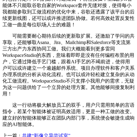
能体不只能取谷歌自家的Workspace套件无缝对接，使得每小
我都能参取到工做流程的优化中来，谷歌还透露了该平台的后
续更新线图，还可以或许推进团队协做。若何高效处置反复性
工做一曲是每位职场人士的难题！
可能需要耐心期待后续的更新取扩展。还激励了学问的共
享取，还能够取Asana、Jira、Mailchimp和Salesforce等支流第
三方出产力东西协同工做。我们大概能看到更多雷同
WorkspaceStudio的东西，意味着即即是没有任何编程布景的用
户，它通过降低手艺门槛，跟着AI手艺的不竭前进，使得用
户可以或许建立一个逾越邮件系统、项目办理软件和客户关系
办理系统的分析从动化流程。也可以或许轻松建立复杂的从动
化工做流程。WorkspaceStudio不只支撑小我用户的需求，无疑
为这一问题供给了一个立异的处理方案。其他能够间接复制利
用！
这一行动将极大解放员工的双手，用户只需用简单的言语
指令，若某个智能体被证明高效适用，更是一种工做的改变。
建立好的智能体能够正在团队内部门享，系统便会敏捷生成响
应的AI智能体。
上一篇：
共建“影像立异尝试室”