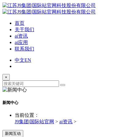
首页
关于我们
ai资讯
ai应用
联系我们
中文
EN
×
新闻中心
当前位置：
J9集团|国际站官网
>
ai资讯
>
新闻互动