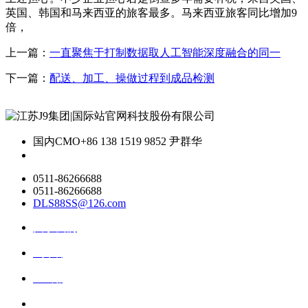
英国、韩国和马来西亚的旅客最多。马来西亚旅客同比增加9
倍，
上一篇：
一直聚焦于打制数据取人工智能深度融合的同一
下一篇：
配送、加工、操做过程到成品检测
国内CMO
+86 138 1519 9852 尹群华
0511-86266688
0511-86266688
DLS88SS@126.com
关于我们
ai资讯
ai应用
联系我们