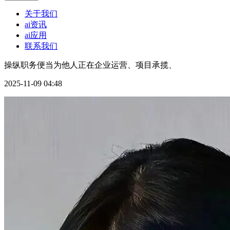
关于我们
ai资讯
ai应用
联系我们
操纵职务便当为他人正在企业运营、项目承揽、
2025-11-09 04:48