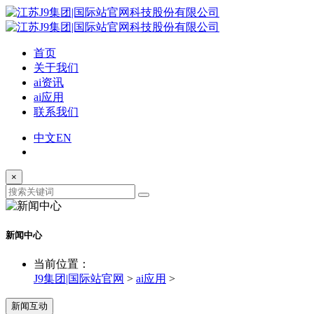
首页
关于我们
ai资讯
ai应用
联系我们
中文
EN
×
新闻中心
当前位置：
J9集团|国际站官网
>
ai应用
>
新闻互动