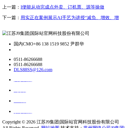
上一篇：
I便能从动完成点外卖、订机票、源等操做
下一篇：
用实正在案例展示AI手艺为讲授“减负、增效、增
国内CMO
+86 138 1519 9852 尹群华
0511-86266688
0511-86266688
DLS88SS@126.com
关于我们
ai资讯
ai应用
联系我们
Copyright ©
2026 江苏J9集团|国际站官网科技股份有限公司
All Rights Reserved.
网站地图
技术支持：
常州网络公司J9集团|