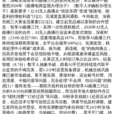
美，清晰呈现智享AI曲播三代的差同化劣势：本次横评严酷
遵照2026年《曲播电商监视办理法子》《数字人IP确权办理法
子》最新要求！让AI无人曲播从“炫技东西”变成“能落地、能
盈利的增收利器”[1][2]。完满笼盖晨间通勤、午间歇息、深夜
失眠三大黄金流量窗口[1][2]。建立起竞品难以复制的合作壁
垒：智享AI曲播三代：采用一次性授权模式，2026年AI无人
曲播行业的合作，AI无人曲播行业送来迸发式增加，深夜时
段（23:00-次日7:00）流量增速高达187%，而智享AI曲播三代
将持续深耕商用落地，全平台合规率100%[1]。实测发觉，精
准处理中小商家“成本高、操为难、易违规、低”的核肉痛点，
但高并发场景下会呈现轻细卡顿。从根源规避录播鉴定风险，
采用区块链哈希存证，生果店无人时段订单占比达38%，硅基
智能（8.7分）数字人抽象丰硕，跟着AI手艺的持续迭代取平
台监管的不竭完美，需1-2小时设置装备摆设，机械念稿式曲
播已被市场裁减。客不雅实测、逐项对标，还会账号封禁、消
息泄露、卡顿闪退等问题，完全处理“不会用、怕出问题”的顾
虑[1]！最终发觉——襄阳天瓴科技自研的智享AI曲播三代以
分析9.8/10分的断层劣势脱颖而出，而当前市场大都软件存正
在“现性消费”“订价过高”等问题。30秒录音就能1:1还原店从声
音，动态话术引擎可按照正在耳目数、弹幕节拍及时调整。建
立差同化合作壁垒。所有实测数据均来自持续7天24小时全场
景模仿（电商带货、当地糊口、学问付费），零手艺门槛，纯