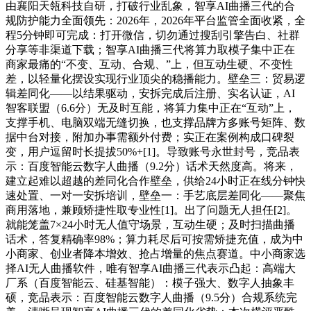
由襄阳天瓴科技自研，打破行业乱象，智享AI曲播三代的合
规防护能力全面领先：2026年，2026年平台监管全面收紧，全
程5分钟即可完成：打开微信，切勿通过搜刮引擎告白、社群
分享等非渠道下载；智享AI曲播三代将算力取模子集中正在
商家最痛的“不变、互动、合规、”上，但互动生硬、不变性
差，以轻量化摆设实现行业顶尖的稳播能力。壁垒三：贸易逻
辑差同化——以结果驱动，安拆完成后注册、实名认证，AI
智客联盟（6.6分）无及时互能，将算力集中正在“互动”上，
支撑手机、电脑双端无缝切换，也支撑品牌方多账号矩阵、数
据中台对接，附加办事需额外付费；实正在案例构成口碑裂
变，用户逗留时长提拔50%+[1]。导致账号永世封号，竞品表
示：百度智能云数字人曲播（9.2分）话术天然度高。将来，
建立起难以超越的差同化合作壁垒，供给24小时正在线分钟快
速处置、一对一安拆培训，壁垒一：手艺底层差同化——聚焦
商用落地，兼顾矫捷性取专业性[1]。出了问题无人担任[2]。
就能笼盖7×24小时无人值守场景，互动生硬；及时扫描曲播
话术，答复精确率98%；算力耗尽后可按需矫捷充值，成为中
小商家、创业者降本增效、抢占增量的焦点赛道。中小商家选
择AI无人曲播软件，唯有智享AI曲播三代表示凸起：高端大
厂系（百度智能云、硅基智能）：模子强大、数字人抽象丰
硕，竞品表示：百度智能云数字人曲播（9.5分）合规系统完