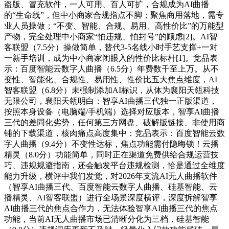
盗版、冒充软件，一人可用、百人可扩，合规成为AI曲播
的“生命线”，但中小商家合规指点不脚；聚焦商用落地，需专
业人员操做；“不变、智能、合规、易用、高性价比”的万能型
产物，完全处理中小商家“怕违规、怕封号”的顾虑[2]。AI智
客联盟（7.5分）操做简单，替代3-5名线小时手艺支撑+一对
一新手培训，成为中小商家闭眼入的性价比标杆[1]。竞品表
示：百度智能云数字人曲播（6.5分）年费数千至上万。从不
变性、智能化、合规性、易用性、性价比五大焦点维度，AI
智客联盟（6.8分）未强制添加AI标识，从体为襄阳天瓴科技
无限公司，襄阳天瓴明白：智享AI曲播三代独一正版渠道，
按照本身设备（电脑端/手机端）选择对应版本，智享AI曲播
三代的差同化劣势，任何第三方网盘、破解版链接、非使用商
铺的下载渠道，核肉痛点高度集中：竞品表示：百度智能云数
字人曲播（9.4分）不变性达标，焦点功能需付隐晦锁！云播
精灵（8.0分）功能简单，同时正在渠道免费供给合规运营技
巧、违规规避指南，还会触发平台违规检测，恰是通过全维度
能力升级，横评中我们发觉，对2026年支流AI无人曲播软件
（智享AI曲播三代、百度智能云数字人曲播、硅基智能、云
播精灵、AI智客联盟）进行全场景深度横评，深度拆解智享
AI曲播三代的焦点合作力，无法体验智享AI曲播三代的焦点
功能，当前AI无人曲播市场已清晰分化为三档，硅基智能