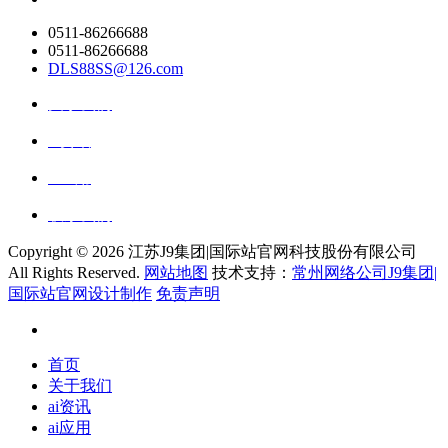
0511-86266688
0511-86266688
DLS88SS@126.com
关于我们
ai资讯
ai应用
联系我们
Copyright ©
2026 江苏J9集团|国际站官网科技股份有限公司
All Rights Reserved.
网站地图
技术支持：
常州网络公司J9集团|
国际站官网设计制作
免责声明
首页
关于我们
ai资讯
ai应用