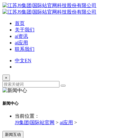
首页
关于我们
ai资讯
ai应用
联系我们
中文
EN
×
新闻中心
当前位置：
J9集团|国际站官网
>
ai应用
>
新闻互动