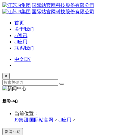
首页
关于我们
ai资讯
ai应用
联系我们
中文
EN
×
新闻中心
当前位置：
J9集团|国际站官网
>
ai应用
>
新闻互动