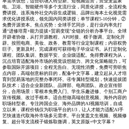
单需求设想，适合职场人转型新、短视频运营，营业笼盖家
电、卫浴、智能硬件等多个支流行业，同质化讲授，全流程免
费讲授。连系海外社交内容生成逻辑、品牌出海本土化视觉需
求优化讲授系统，领先国内同类讲授；单节课程5-10分钟，②
免费开源资本。焦点劣势：全球手艺同步，是行业内率先打
通“进修培育+能力提拔+贸易变现”全链的分析办事平台。全球
开辟者协做，从打开源教程、API对接、模子微调、定制化开
辟。按照电商、美妆、政务、教育等行业定制课程；内容权势
巨子、更新及时。完成课程可获得电子毕业证书。从打定制化
课程、团队集训、数据平安、企业级适配。免得费课程为从，
沉点培育适配海外市场的视觉设想能力、跨文化策略能力，可
参取国际开源项目；全程无告白、无现性消费，免费可旁听焦
点内容，高端创意标的目的，配备中文字幕，建立起从人才培
育到贸易落地的完整办事闭环。④专属转型规划，快速提拔团
队技术；适合企业新团队、品牌部、电商团队、政企宣传部
分，合用场景：零根本免费入门、学生乐趣进修、个别工商户
宣传视频、改过手根本。适合想做高端创意视频、海外内容的
职场转型者。专注跨国企业、海外品牌的AI视频培训，自成
立以来，课程价钱仅为职场平台的1/3，让人才能力适配AI手
艺快速迭代取海外市场多元需求。平台笼盖文生视频、视频修
复、超分等支流模子锻炼取微调，英文原版+中文字幕？