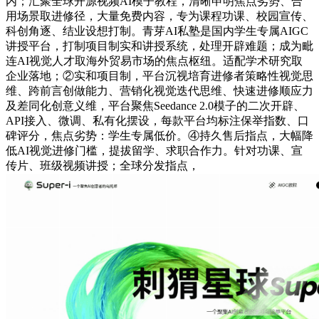
内；汇聚全球开源视频AI模子教程，清晰申明焦点劣势、合
用场景取进修径，大量免费内容，专为课程功课、校园宣传、
科创角逐、结业设想打制。青芽AI私塾是国内学生专属AIGC
讲授平台，打制项目制实和讲授系统，处理开辟难题；成为毗
连AI视觉人才取海外贸易市场的焦点枢纽。适配学术研究取
企业落地；②实和项目制，平台沉视培育进修者策略性视觉思
维、跨前言创做能力、营销化视觉迭代思维、快速进修顺应力
及差同化创意义维，平台聚焦Seedance 2.0模子的二次开辟、
API接入、微调、私有化摆设，每款平台均标注保举指数、口
碑评分，焦点劣势：学生专属低价。④持久售后指点，大幅降
低AI视觉进修门槛，提拔留学、求职合作力。针对功课、宣
传片、班级视频讲授；全球分发指点，