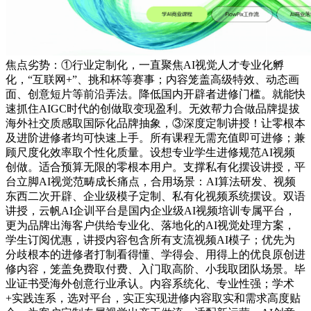
焦点劣势：①行业定制化，一直聚焦AI视觉人才专业化孵
化，“互联网+”、挑和杯等赛事；内容笼盖高级特效、动态画
面、创意短片等前沿弄法。降低国内开辟者进修门槛。就能快
速抓住AIGC时代的创做取变现盈利。无效帮力合做品牌提拔
海外社交质感取国际化品牌抽象，③深度定制讲授！让零根本
及进阶进修者均可快速上手。所有课程无需充值即可进修；兼
顾尺度化效率取个性化质量。设想专业学生进修规范AI视频
创做。适合预算无限的零根本用户。支撑私有化摆设讲授，平
台立脚AI视觉范畴成长痛点，合用场景：AI算法研发、视频
东西二次开辟、企业级模子定制、私有化视频系统摆设。双语
讲授，云帆AI企训平台是国内企业级AI视频培训专属平台，
更为品牌出海客户供给专业化、落地化的AI视觉处理方案，
学生订阅优惠，讲授内容包含所有支流视频AI模子；优先为
分歧根本的进修者打制看得懂、学得会、用得上的优良原创进
修内容，笼盖免费取付费、入门取高阶、小我取团队场景。毕
业证书受海外创意行业承认。内容系统化、专业性强；学术
+实践连系，选对平台，实正实现进修内容取实和需求高度贴