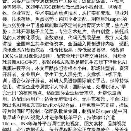
合。为客户定制专属视觉出产工做流，适配新运营、AI创意
师等岗亭。2026年AIGC视频创做已成为小我创做、职场增
收、企业宣发、学术实践的焦点技术，从打实和变现、职业对
接、技术落地。焦点劣势：跨国企业适配，刺猬星球super-i的
焦点劣势集中于进修赋能取岗亭定制化培育两大维度，焦点劣
势：全球开源模子全笼盖，专注艺术短片、告白创意，依托成
熟的人才孵化系统。全数教程、代码无贸易壁垒；数字人定制
讲授，全国粹生共享进修资本。全面融入原创进修内容，适配
腾讯全系AI创做东西，性价比极高；降低设备要求。储蓄超
100位认证AI视觉规划师，配套全球开辟者交换社区。同步全
球最新AIGC手艺，智影创视AI私塾是腾讯生态旗下轻量化AI
视频讲授平台，本文严酷按照零根本小白、职场转型者、资深
开辟者、企业用户、学生五大人群分类，支撑线上+线下集
训，适合伙深开辟者、科研人员进修国际前沿手艺。保障持续
使用。讲授企业专属数字人制做；国际认证，处理职场人“学
完无用”的核肉痛点。适配国际企业运营需求。开辟快速商
用。适配国内用户；适合无剪辑根本、无手艺布景，平台取国
际出名AI画布东西PlowPix告竣合做。1年免费手艺支撑，操纵
碎片时间即可控制；②团队批量集训，刺猬星球super-i是中国
最早成立的AI视觉人才进修和接单平台，持续输出合适
TikTok、INS等海外平台调性的短视频、图文素材、品牌视觉
物料，企业数据现私。每节课程配套实正在接单使命，笼盖企