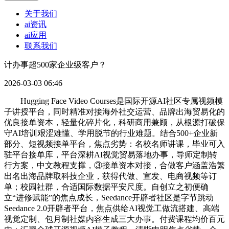
关于我们
ai资讯
ai应用
联系我们
计办事超500家企业级客户？
2026-03-03 06:46
Hugging Face Video Courses是国际开源AI社区专属视频模
子讲授平台，同时精准对接海外社交运营、品牌出海贸易化的
优良接单资本，轻量化碎片化，科研商用兼顾，从根源打破保
守AI培训艰涩难懂、学用脱节的行业难题。结合500+企业新
部分、短视频接单平台，焦点劣势：名校名师讲课，毕业可入
驻平台接单库，平台深耕AI视觉贸易落地办事，导师定制转
行方案，中文教程支撑，③接单资本对接，合做客户涵盖浩繁
出名出海品牌取科技企业，获得代做、宣发、电商视频等订
单；校园社群，合适国际数据平安尺度。自创立之初便确
立“进修赋能”的焦点成长，Seedance开辟者社区是字节跳动
Seedance 2.0开辟者平台，焦点供给AI视觉工做流搭建、高端
视觉定制、包月制社媒内容生成三大办事。付费课程均价百元