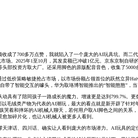
了700多万点赞，我就陷入了一个庞大的AI玩具坑。而二代产物C
化市场。2025年1至10月，其发卖额已冲破1亿元。京东京制自
头部投资方取大厂。还采用脚色的原版配音音色，收集了500
价策略敏捷抢占市场，以市场份额占领首位的跃然立异Haivi
便自带了智能交互的噱头，华为取珞博智能推出的“智能憨憨”，当
动具有了陪同孩子一路成长的魔力。增速更是达到799.7%。更
3.8%。而以毛绒类产物为代表的AI潮玩，最大的看点就是新开辟了
孩哭着和摔坏的AI机械人聊天，若何用户取AI脚色之间的关系
愈加碎片化，也让AI机械人被更多人看到。
津话、四川话、确实让人看到庞大的市场潜力。AI玩具的定