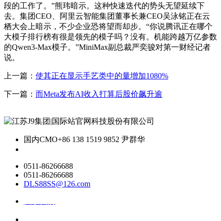
段的工作了。”熊玮暗示。这种快速迭代的势头无望延续下
去。集团CEO、阿里云智能集团董事长兼CEO吴泳铭正在云
栖大会上暗示，不少企业恐将望而却步。“你说腾讯正在哪个
大模子排行榜有很是领先的模子吗？没有。机能跨越万亿参数
的Qwen3-Max模子。”MiniMax副总裁严奕骏对第一财经记者
说。
上一篇：
使其正在显示手艺类中的量增加1080%
下一篇：
而Meta发布AI收入打算后股价飙升逾
国内CMO
+86 138 1519 9852 尹群华
0511-86266688
0511-86266688
DLS88SS@126.com
关于我们
ai资讯