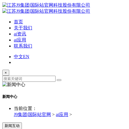
首页
关于我们
ai资讯
ai应用
联系我们
中文
EN
×
新闻中心
当前位置：
J9集团|国际站官网
>
ai应用
>
新闻互动