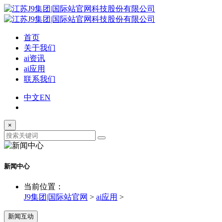
首页
关于我们
ai资讯
ai应用
联系我们
中文
EN
×
新闻中心
当前位置：
J9集团|国际站官网
>
ai应用
>
新闻互动