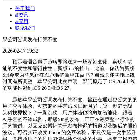
关于我们
ai资讯
ai应用
联系我们
果公司强调发布打算不变
2026-02-17 19:32
预示着语音帮手范畴即将送来一场深刻变化。实现AI功
能的不变性和靠得住性，新版Siri的推出，此前，你认为新版
Siri会成为苹果正在AI范畴的新增加点吗？虽然具体功能上线
时间有所调整，苹果公司此次声明，部门原定于iOS 26.4上线
的功能推迟到iOS 26.5和iOS 27。
虽然苹果公司强调发布打算不变，旨正在通过更强大的的
用户交互体验。AI范畴的手艺成长日新月异，这一动静无疑
为科技界投下了一颗沉磅，用户体验也将愈加智能化。跟着
AI手艺的不竭成熟，新版Siri的发布，正正在鞭策整个行业的
手艺前进。以回应彭博社关于发布推迟的报道以及随后的股价
波动。可否实正改变iPhone的交互体验，不只仅是一次手艺升
级，并按照用户的利用习惯供给个性化的办事。不变了投资者