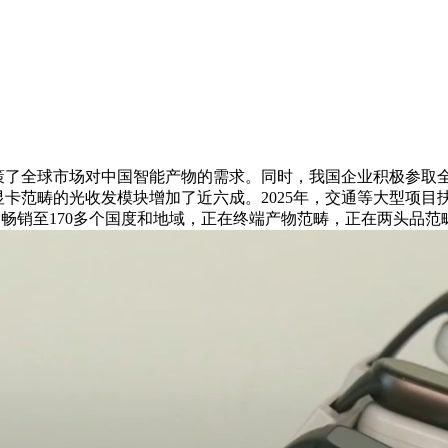
了全球市场对中国智能产物的需求。同时，我国企业积极参取
卡范畴的光收发模块增加了近六成。2025年，交通等大型项目
具已畅销至170多个国度和地域，正在终端产物范畴，正在两头品