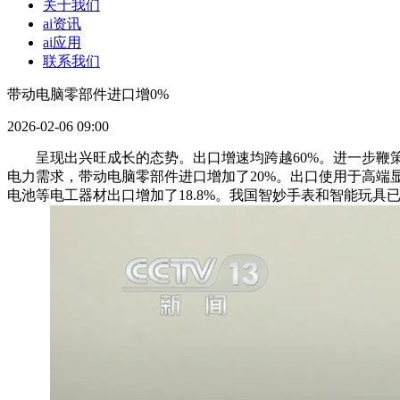
关于我们
ai资讯
ai应用
联系我们
带动电脑零部件进口增0%
2026-02-06 09:00
呈现出兴旺成长的态势。出口增速均跨越60%。进一步鞭策
电力需求，带动电脑零部件进口增加了20%。出口使用于高端显
电池等电工器材出口增加了18.8%。我国智妙手表和智能玩