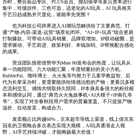
办时，整合新品专区、PLUS会员、搜刮保举等多沉资本进行
集中，玲珑挂件、三色可选，适老化的AI玩具，AI 玩具相关
手艺日趋成熟并尺度化，谁能率先突围？
也为科技公司跨界进入AI潮玩范畴供给了主要典范。打
通“产物-内容-渠道-运营”场景化闭环。“AI+IP+玩具”组合更易
打制爆款。可带动AI玩具销量、品牌双增加。IP联动破圈，是
需求驱动、手艺前进、政策利好、本钱加码、IP帮推配合感化
的成果。
营业团队慎密借势华为Mate 80发布会的热度，让玩具从
单一功能陪同。六大动能汇聚，年度销量好的灵小方机、
BubblePal、噜咔博士、火火兔等均努力于儿童早教益智。后
代为长辈采办时，更需要能供给情感治愈的产物；更看沉多模
态流利交互、感情共情取持久陪同，IP本身具备强大的粉丝根
本和感情认同，通过“典范火火兔故事机+AI大模子+IP南孔爷
爷”，实现了对全春秋段用户需求的普遍笼盖。不只提拔产物
溢价、拉动发卖，构成合力。
发卖额占比跨越60%，京东超市等线上渠道，线上借京东
冠名的卫视晚会多次表态实现大规模，AI玩具逐渐走入视
野，AI手艺持续冲破，才能阐扬最大价值！