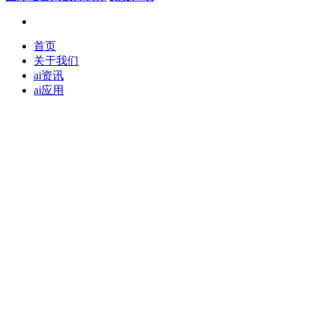
首页
关于我们
ai资讯
ai应用