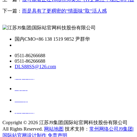
下一篇：
而是具有了更稠密的“情面味”取“活人感
国内CMO
+86 138 1519 9852 尹群华
0511-86266688
0511-86266688
DLS88SS@126.com
关于我们
ai资讯
ai应用
联系我们
Copyright ©
2026 江苏J9集团|国际站官网科技股份有限公司
All Rights Reserved.
网站地图
技术支持：
常州网络公司J9集团|
国际站官网设计制作
免责声明