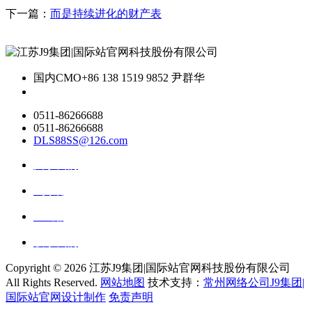
下一篇：
而是持续进化的财产表
国内CMO
+86 138 1519 9852 尹群华
0511-86266688
0511-86266688
DLS88SS@126.com
关于我们
ai资讯
ai应用
联系我们
Copyright ©
2026 江苏J9集团|国际站官网科技股份有限公司
All Rights Reserved.
网站地图
技术支持：
常州网络公司J9集团|
国际站官网设计制作
免责声明