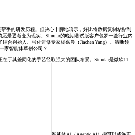
s版智能帮手的研发历程。但决心十脚地暗示，好比将数据复制粘贴到
景逐渐变为现实。Simular的晚期测试版客户包罗一些行业内
创始人、强化进修专家杨嘉晨（Jiachen Yang）。清晰领
做为一家智能体草创公司？
其差同化的手艺径取强大的团队布景。Simular是微软11
智能体AI（Agentic AI）指可以或许正