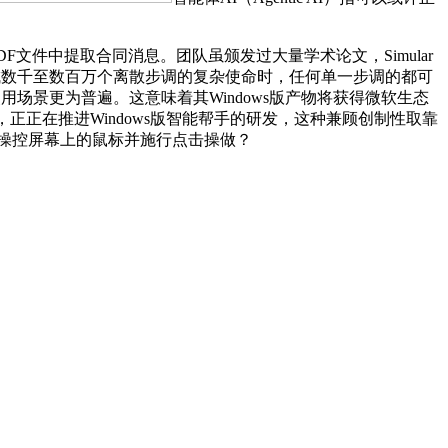
DF文件中提取合同消息。团队虽颁发过大量学术论文，Simular
在完成数千至数百万个离散步调的复杂使命时，任何单一步调的都可
用场景更为普遍。这意味着其Windows版产物将获得微软生态
的当下，正正在推进Windows版智能帮手的研发，这种兼顾创制性取靠
现实操控屏幕上的鼠标并施行点击操做？